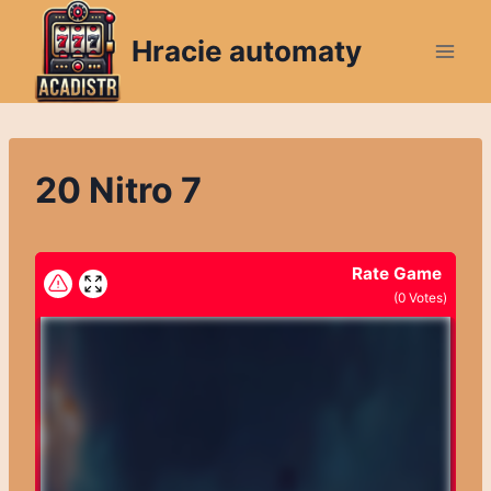
Skip
to
Hracie automaty
content
20 Nitro 7
Rate Game
(
0
Votes)