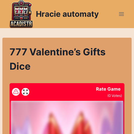
Skip
to
Hracie automaty
content
777 Valentine’s Gifts
Dice
Rate Game
(
0
Votes)