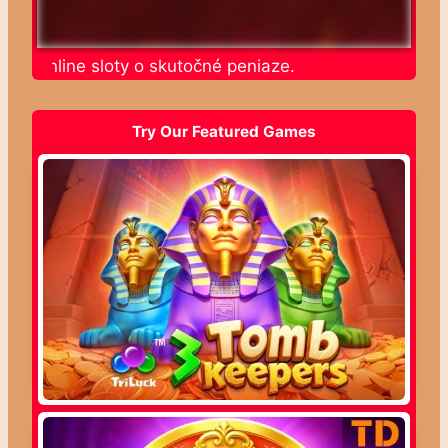
te online sloty o skutočné peniaze.
Try Our Featured Games