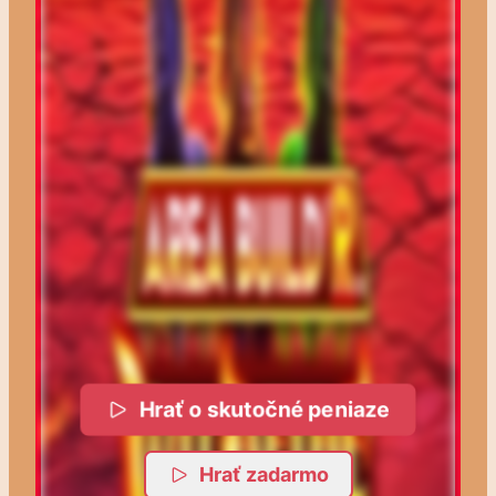
Hrať o skutočné peniaze
Hrať zadarmo