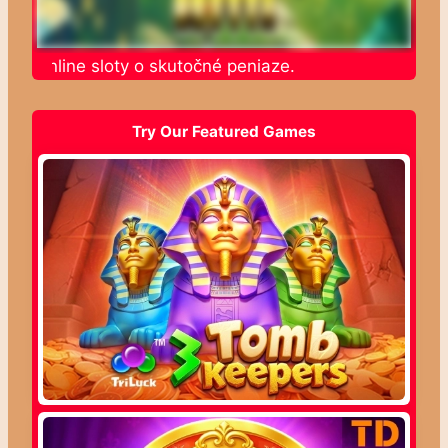
te online sloty o skutočné peniaze.
Try Our Featured Games