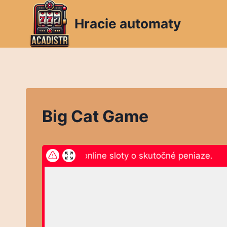
Skip
to
Hracie automaty
content
Big Cat Game
knite sem a hrajte online sloty o skutočné peniaze.