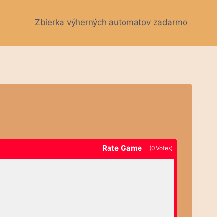
Zbierka výherných automatov zadarmo
Rate Game
(
0
Votes)