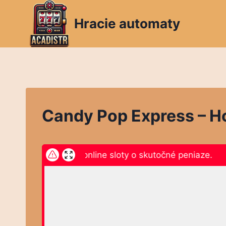
Skip
to
Hracie automaty
content
Candy Pop Express – Ho
iknite sem a hrajte online sloty o skutočné peniaze.