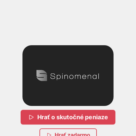
Hrať o skutočné peniaze
Hrať zadarmo