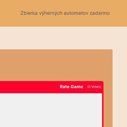
Zbierka výherných automatov zadarmo
Rate Game
(
0
Votes)