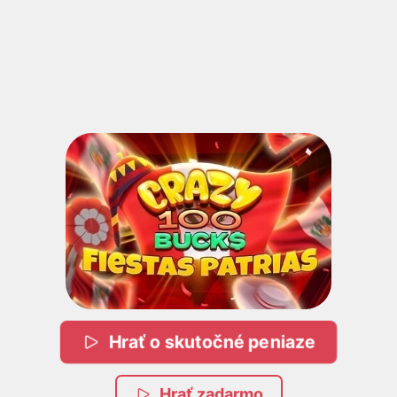
Hrať o skutočné peniaze
Hrať zadarmo