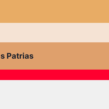
s Patrias