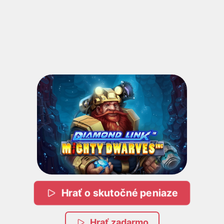
Hrať o skutočné peniaze
Hrať zadarmo