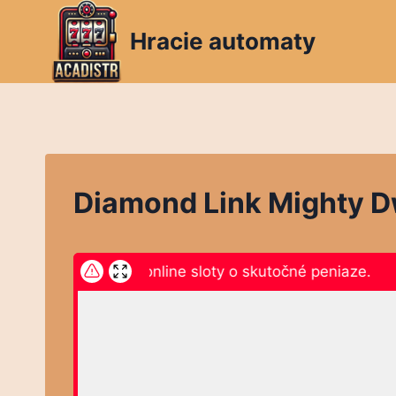
Skip
to
Hracie automaty
content
Diamond Link Mighty D
knite sem a hrajte online sloty o skutočné peniaze.