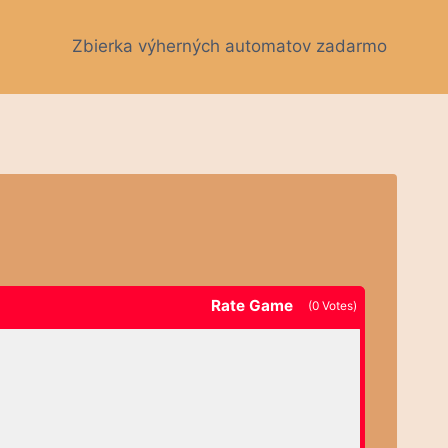
Zbierka výherných automatov zadarmo
Rate Game
(
0
Votes)