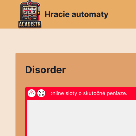
Skip
to
Hracie automaty
content
Disorder
knite sem a hrajte online sloty o skutočné peniaze.