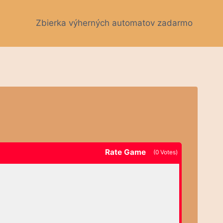
Zbierka výherných automatov zadarmo
Rate Game
(
0
Votes)