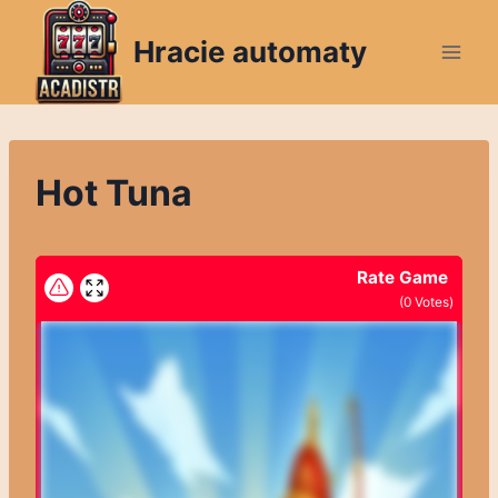
Skip
to
Hracie automaty
content
Hot Tuna
Rate Game
(
0
Votes)