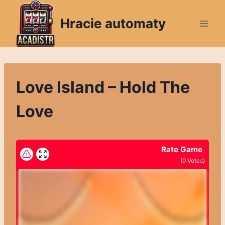
Skip
to
Hracie automaty
content
Love Island – Hold The
Love
Rate Game
(
0
Votes)