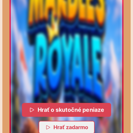
Hrať o skutočné peniaze
Hrať zadarmo