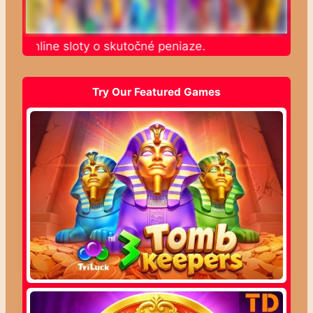
te online sloty o skutočné peniaze.
Try Our Featured Games