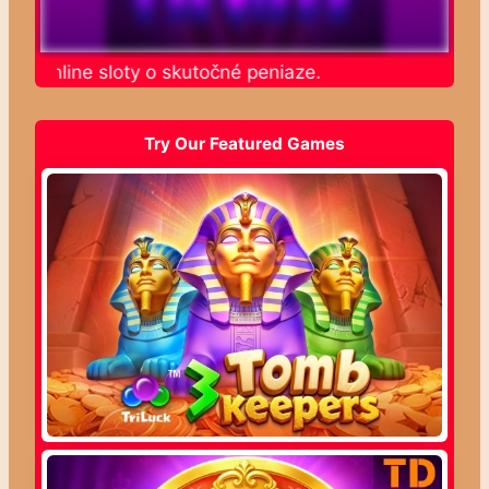
jte online sloty o skutočné peniaze.
Try Our Featured Games