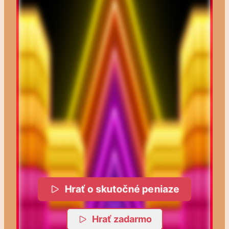
Hrať o skutočné peniaze
Hrať zadarmo