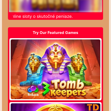
te online sloty o skutočné peniaze.
Try Our Featured Games