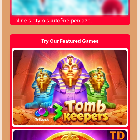
te online sloty o skutočné peniaze.
Try Our Featured Games