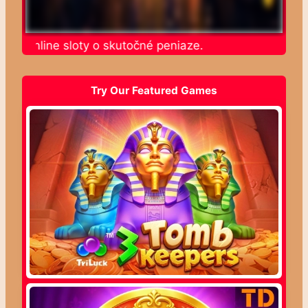
jte online sloty o skutočné peniaze.
Try Our Featured Games