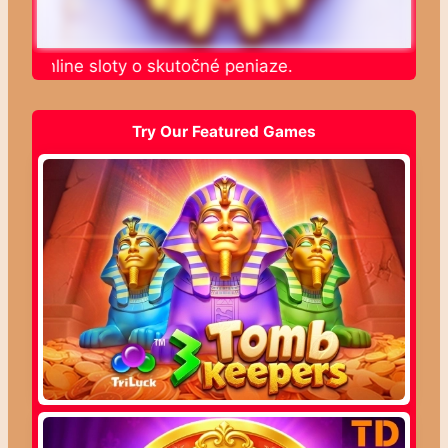
te online sloty o skutočné peniaze.
Try Our Featured Games