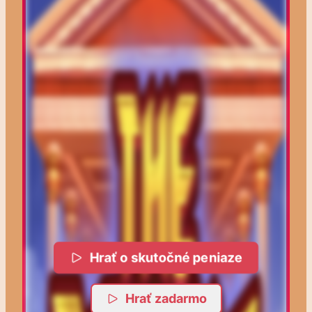
Hrať o skutočné peniaze
Hrať zadarmo