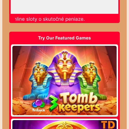
jte online sloty o skutočné peniaze.
Try Our Featured Games