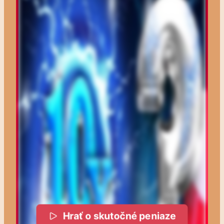
Hrať o skutočné peniaze