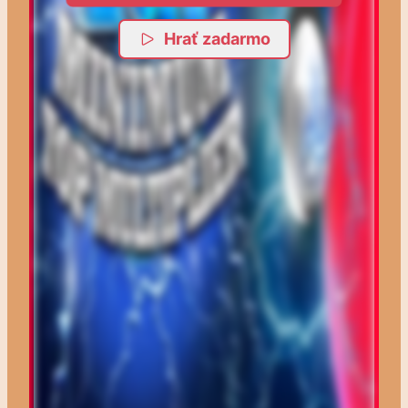
Hrať zadarmo