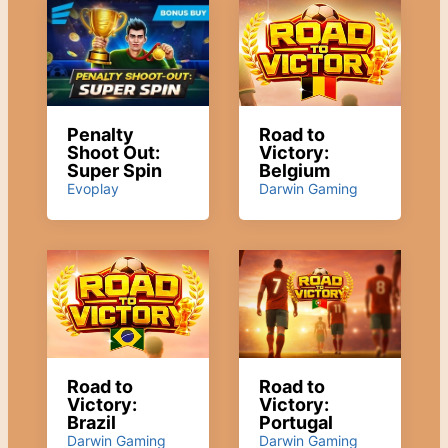
Penalty
Road to
Shoot Out:
Victory:
Super Spin
Belgium
Evoplay
Darwin Gaming
Road to
Road to
Victory:
Victory:
Brazil
Portugal
Darwin Gaming
Darwin Gaming