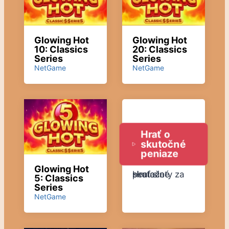
Glowing Hot
Glowing Hot
10: Classics
20: Classics
Series
Series
NetGame
NetGame
Hrať o
skutočné
peniaze
Glowing Hot
Hrať sloty za skutočné peniaze
5: Classics
Series
NetGame