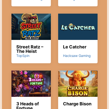
Street Ratz –
Le Catcher
The Heist
TopSpin
Hacksaw Gaming
3 Heads of
Charge Bison
Fortune