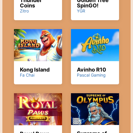
Thunder
Golden Tree
Coins
SpinGO!
Zitro
YGR
Kong Island
Avinho R10
Fa Chai
Pascal Gaming