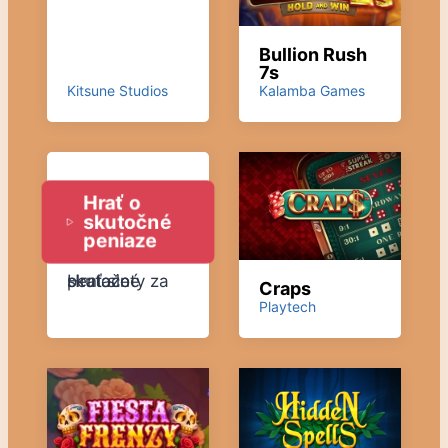
Bullion Rush
7s
Kitsune Studios
Kalamba Games
Hrať o
skutočné
peniaze
Hrať sloty za skutočné peniaze
Craps
Playtech