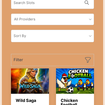
All Providers
Filter
Wild Saga
Chicken
Football