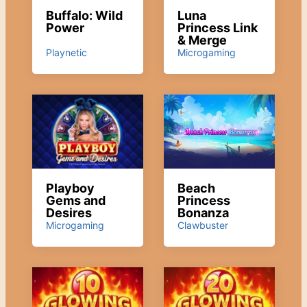
Buffalo: Wild
Luna
Power
Princess Link
& Merge
Playnetic
Microgaming
Playboy
Beach
Gems and
Princess
Desires
Bonanza
Microgaming
Clawbuster