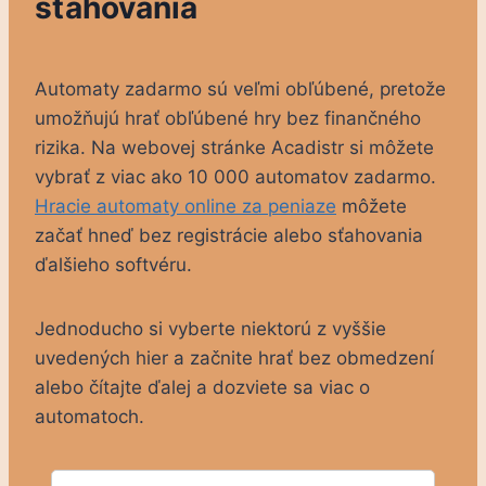
sťahovania
Automaty zadarmo sú veľmi obľúbené, pretože
umožňujú hrať obľúbené hry bez finančného
rizika. Na webovej stránke Acadistr si môžete
vybrať z viac ako 10 000 automatov zadarmo.
Hracie automaty online za peniaze
môžete
začať hneď bez registrácie alebo sťahovania
ďalšieho softvéru.
Jednoducho si vyberte niektorú z vyššie
uvedených hier a začnite hrať bez obmedzení
alebo čítajte ďalej a dozviete sa viac o
automatoch.