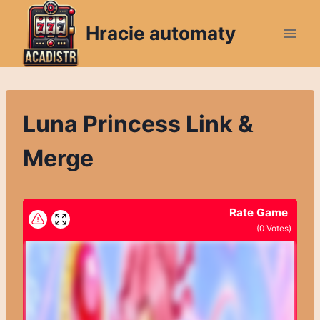
Skip
to
Hracie automaty
content
Luna Princess Link &
Merge
Rate Game
(
0
Votes)