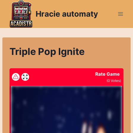
Skip
to
Hracie automaty
content
Triple Pop Ignite
Rate Game
(
0
Votes)