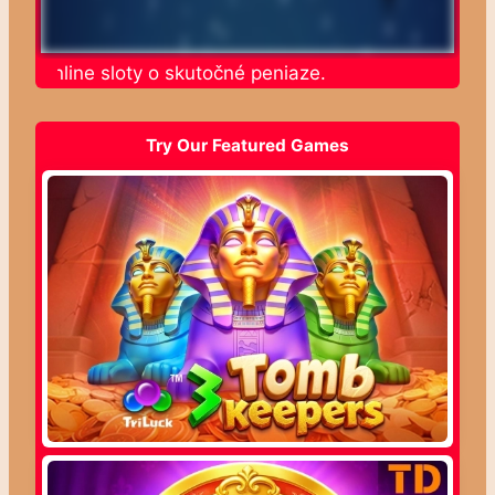
jte online sloty o skutočné peniaze.
Try Our Featured Games