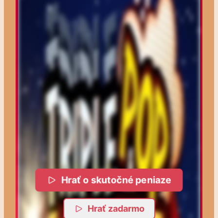
Hrať o skutočné peniaze
Hrať zadarmo