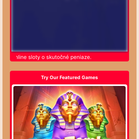
jte online sloty o skutočné peniaze.
Try Our Featured Games