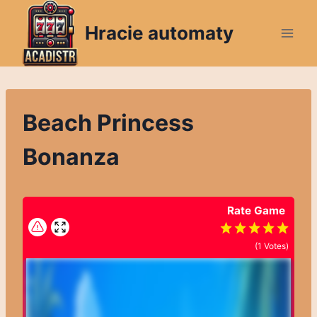
Skip
to
Hracie automaty
content
Beach Princess
Bonanza
Rate Game
(
1
Votes)