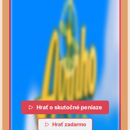
Hrať o skutočné peniaze
Hrať zadarmo