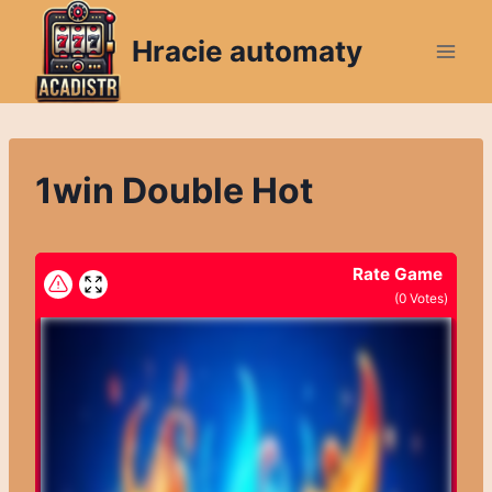
Skip
to
Hracie automaty
content
1win Double Hot
Rate Game
(
0
Votes)