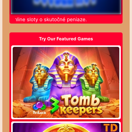
jte online sloty o skutočné peniaze.
Try Our Featured Games