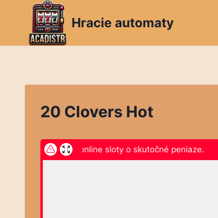
Skip
to
Hracie automaty
content
20 Clovers Hot
knite sem a hrajte online sloty o skutočné peniaze.