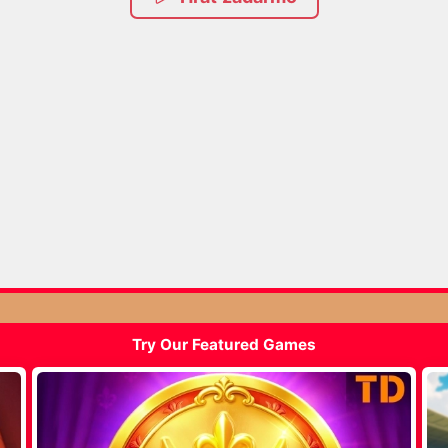
Try Our Featured Games