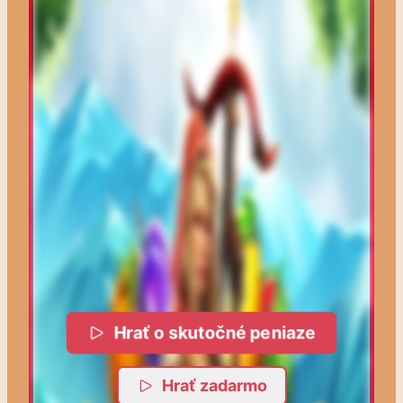
Hrať o skutočné peniaze
Hrať zadarmo