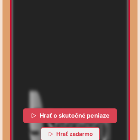
Hrať o skutočné peniaze
Hrať zadarmo