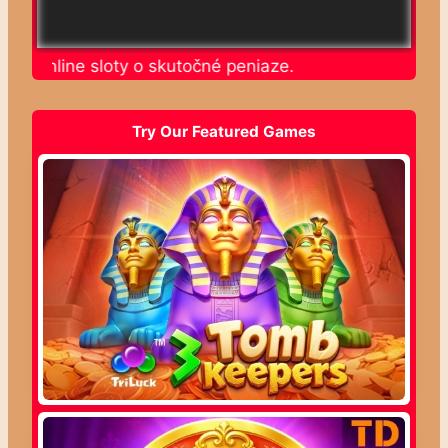
ajte online sloty o skutočné peniaze.
Try Our Featured Games