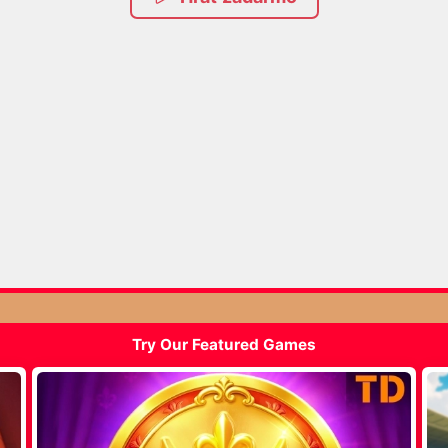
Try Our Featured Games