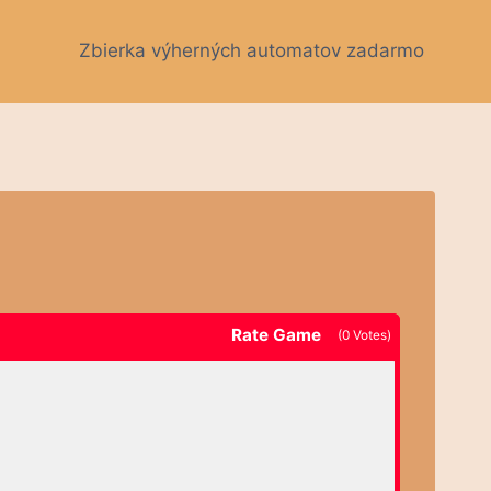
Zbierka výherných automatov zadarmo
Rate Game
(
0
Votes)