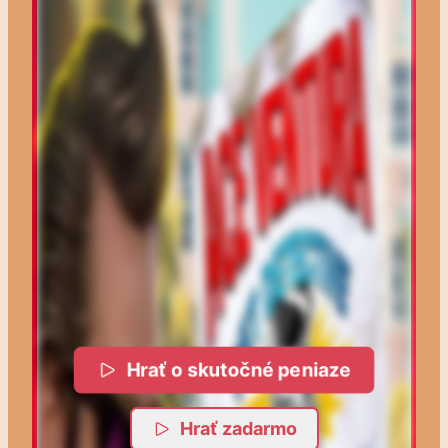
Hrať o skutočné peniaze
Hrať zadarmo