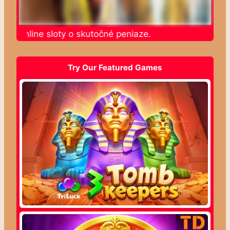
te online sloty o skutočné peniaze.
Try Our Featured Games