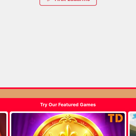
Try Our Featured Games