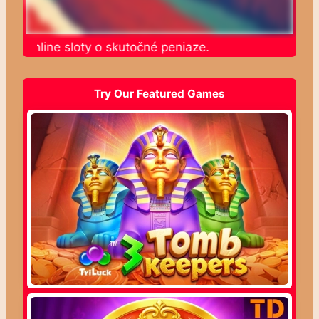
te online sloty o skutočné peniaze.
Try Our Featured Games