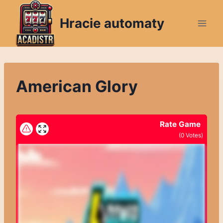
Skip
to
Hracie automaty
content
American Glory
Rate Game
(
0
Votes)