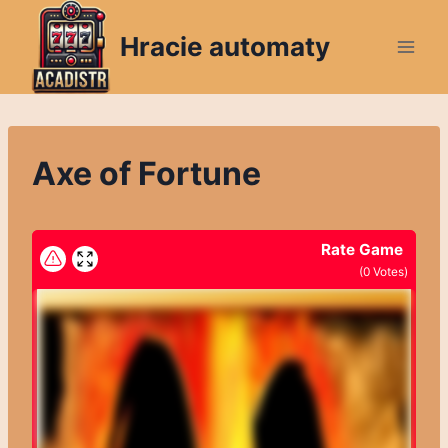
Skip
to
Hracie automaty
content
Axe of Fortune
Rate Game
(
0
Votes)