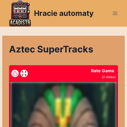
Skip
to
Hracie automaty
content
Aztec SuperTracks
Rate Game
(
0
Votes)