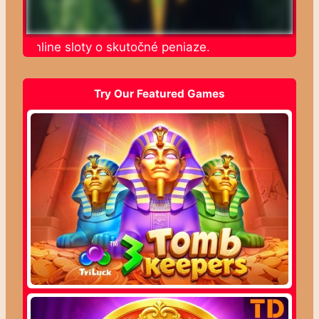
te online sloty o skutočné peniaze.
Try Our Featured Games