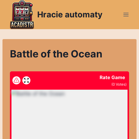
Skip
to
Hracie automaty
content
Battle of the Ocean
Rate Game
(
0
Votes)