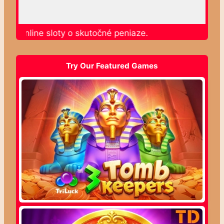
ajte online sloty o skutočné peniaze.
Try Our Featured Games