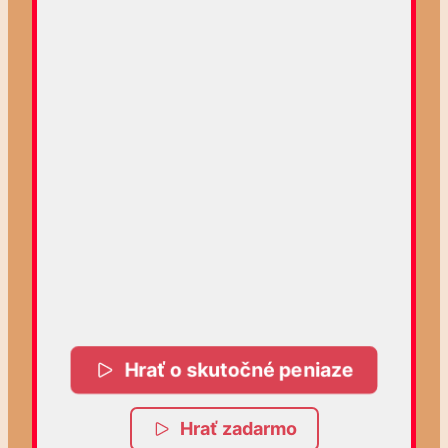
Hrať o skutočné peniaze
Hrať zadarmo