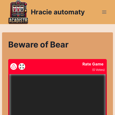
Skip
to
Hracie automaty
content
Beware of Bear
Rate Game
(
0
Votes)