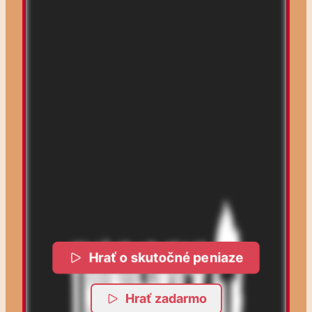
Hrať o skutočné peniaze
Hrať zadarmo