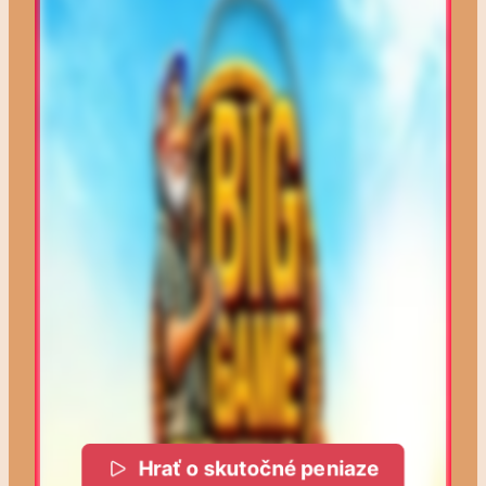
Hrať o skutočné peniaze