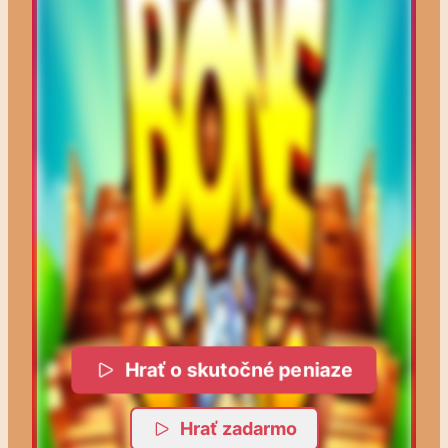
Hrať o skutočné peniaze
Hrať zadarmo