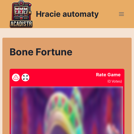
Skip
to
Hracie automaty
content
Bone Fortune
Rate Game
(
0
Votes)