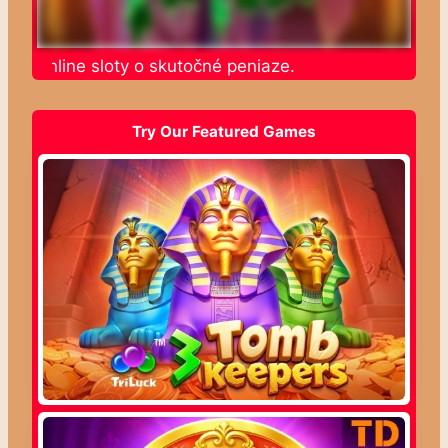
te online sloty o skutočné peniaze.
Try Our Featured Games