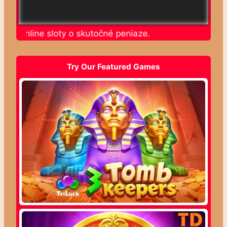
ajte online sloty o skutočné peniaze.
Try Our Featured Games