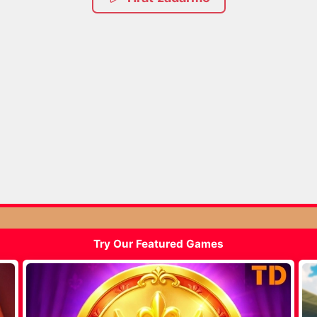
Try Our Featured Games