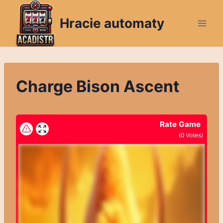
Skip
to
Hracie automaty
content
Charge Bison Ascent
Rate Game
(
0
Votes)