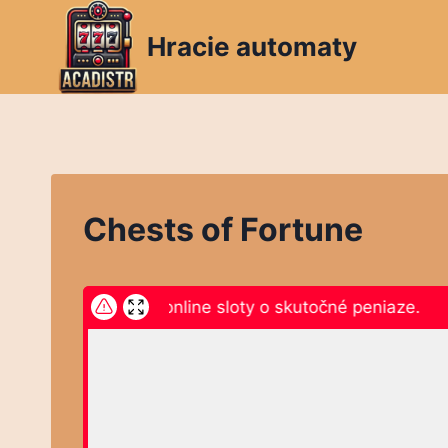
Skip
to
Hracie automaty
content
Chests of Fortune
knite sem a hrajte online sloty o skutočné peniaze.