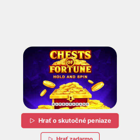
Hrať o skutočné peniaze
Hrať zadarmo