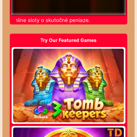
jte online sloty o skutočné peniaze.
Try Our Featured Games