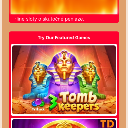
jte online sloty o skutočné peniaze.
Try Our Featured Games