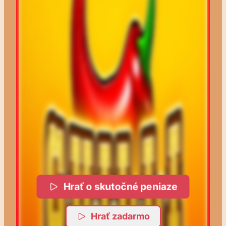
Hrať o skutočné peniaze
Hrať zadarmo