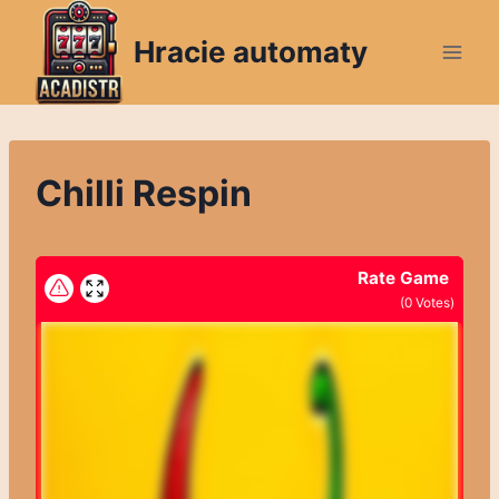
Skip
to
Hracie automaty
content
Chilli Respin
Rate Game
(
0
Votes)