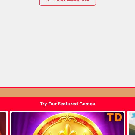
Try Our Featured Games