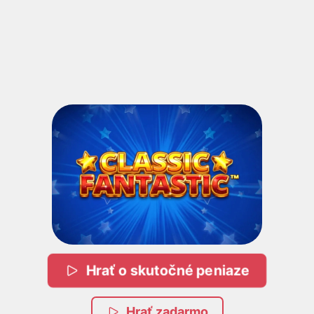
Hrať o skutočné peniaze
Hrať zadarmo