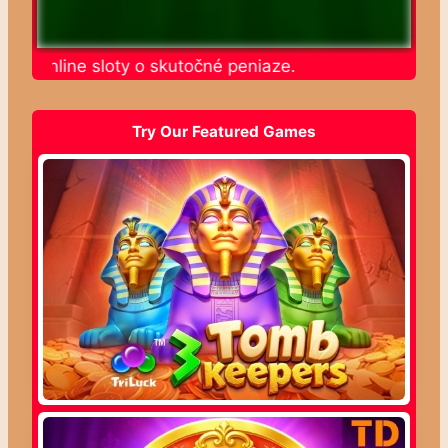
jte online sloty o skutočné peniaze.
Try Our Featured Games