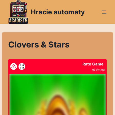
Skip
to
Hracie automaty
content
Clovers & Stars
Rate Game
(
0
Votes)