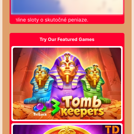
jte online sloty o skutočné peniaze.
Try Our Featured Games