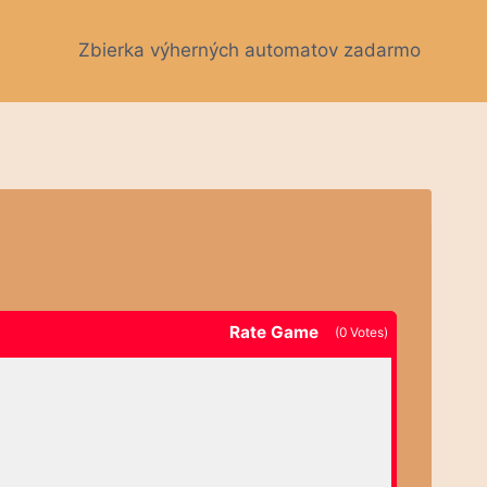
Zbierka výherných automatov zadarmo
Rate Game
(
0
Votes)