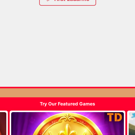
Try Our Featured Games