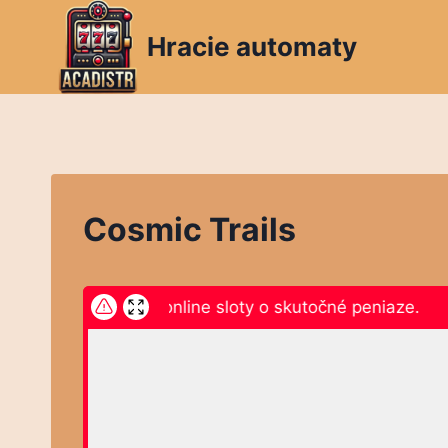
Skip
to
Hracie automaty
content
Cosmic Trails
knite sem a hrajte online sloty o skutočné peniaze.