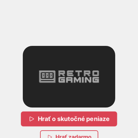
Hrať o skutočné peniaze
Hrať zadarmo