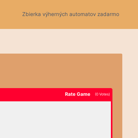
Zbierka výherných automatov zadarmo
Rate Game
(
0
Votes)